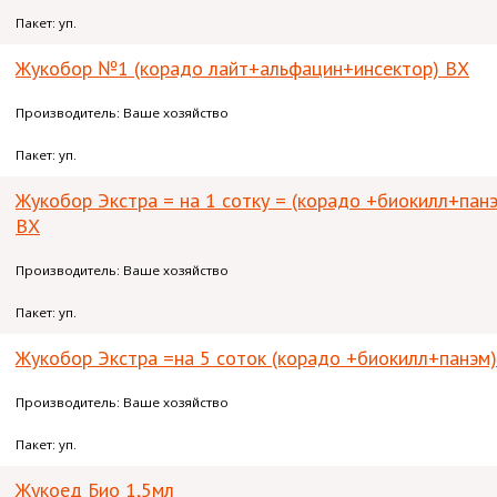
Пакет: уп.
Жукобор №1 (корадо лайт+альфацин+инсектор) ВХ
Производитель: Ваше хозяйство
Пакет: уп.
Жукобор Экстра = на 1 сотку = (корадо +биокилл+пан
ВХ
Производитель: Ваше хозяйство
Пакет: уп.
Жукобор Экстра =на 5 соток (корадо +биокилл+панэм
Производитель: Ваше хозяйство
Пакет: уп.
Жукоед Био 1,5мл