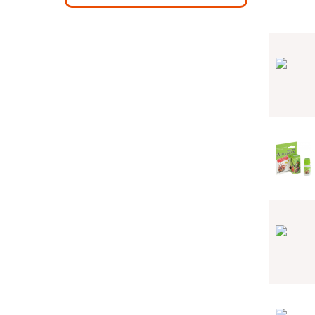
...И МНОГО ВСЕГО
ДРУГОГО!
ФИРМЕННЫЙ
ПИТОМНИК
САДОВОЙ
ЗЕМЛЯНИКИ,
МАЛИНЫ И ДР.
ЛУКОВИЧНЫЕ,
МНОГОЛЕТНИКИ
ПЛОДОВЫЕ И
ДЕКОРАТИВНЫЕ
КУСТАРНИКИ,
ДЕРЕВЬЯ,
ХВОЙНИКИ...