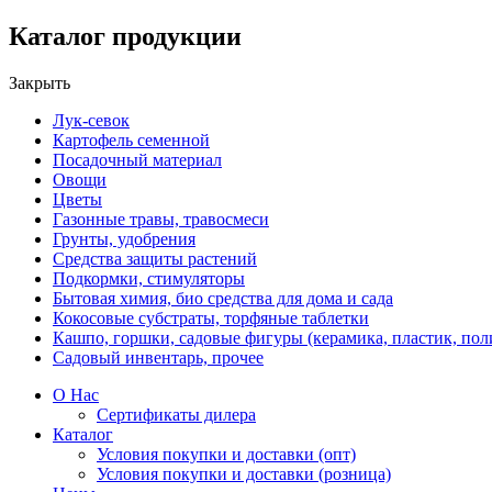
Каталог продукции
Закрыть
Лук-севок
Картофель семенной
Посадочный материал
Овощи
Цветы
Газонные травы, травосмеси
Грунты, удобрения
Средства защиты растений
Подкормки, стимуляторы
Бытовая химия, био средства для дома и сада
Кокосовые субстраты, торфяные таблетки
Кашпо, горшки, садовые фигуры (керамика, пластик, пол
Садовый инвентарь, прочее
О Нас
Сертификаты дилера
Каталог
Условия покупки и доставки (опт)
Условия покупки и доставки (розница)