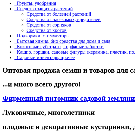
Грунты, удобрения
Средства защиты растений
Средства от болезней растений
Средства от насекомых, вредителей
Средства от сорняков
Средства от кротов
Подкормки, стимуляторы
Бытовая химия, био средства для дома и сада
Кокосовые субстраты, торфяные таблетки
Кашпо, горшки, садовые фигуры (керамика, пластик, по
Садовый инвентарь, прочее
Оптовая продажа семян и товаров для с
...и много всего другого!
Фирменный питомник садовой земляник
Луковичные, многолетники
плодовые и декоративные кустарники, д