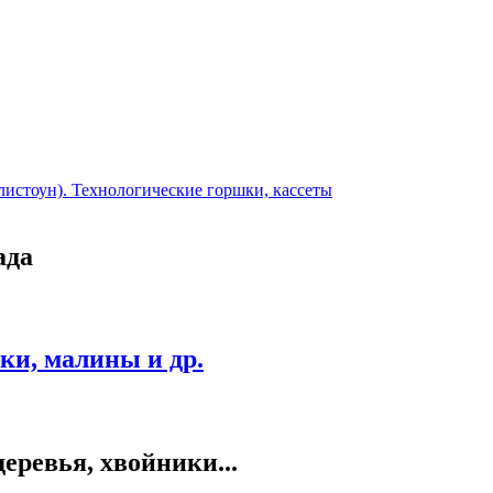
листоун). Технологические горшки, кассеты
ада
и, малины и др.
еревья, хвойники...