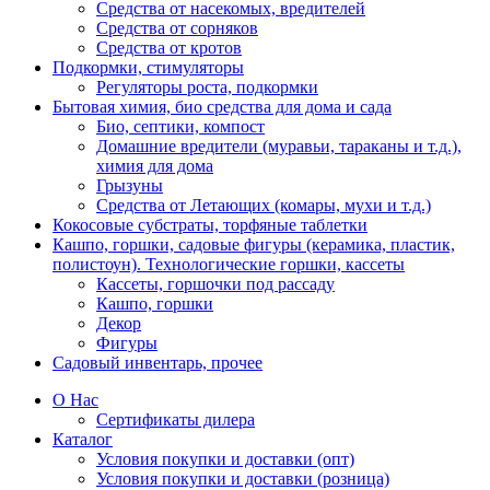
Средства от насекомых, вредителей
Средства от сорняков
Средства от кротов
Подкормки, стимуляторы
Регуляторы роста, подкормки
Бытовая химия, био средства для дома и сада
Био, септики, компост
Домашние вредители (муравьи, тараканы и т.д.),
химия для дома
Грызуны
Средства от Летающих (комары, мухи и т.д.)
Кокосовые субстраты, торфяные таблетки
Кашпо, горшки, садовые фигуры (керамика, пластик,
полистоун). Технологические горшки, кассеты
Кассеты, горшочки под рассаду
Кашпо, горшки
Декор
Фигуры
Садовый инвентарь, прочее
О Нас
Сертификаты дилера
Каталог
Условия покупки и доставки (опт)
Условия покупки и доставки (розница)