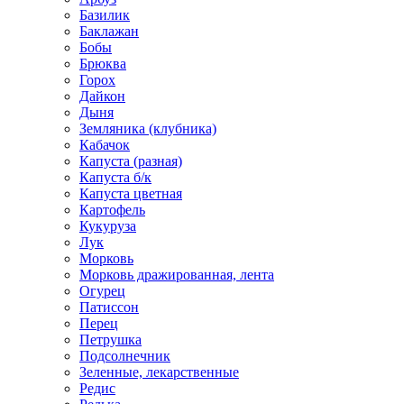
Базилик
Баклажан
Бобы
Брюква
Горох
Дайкон
Дыня
Земляника (клубника)
Кабачок
Капуста (разная)
Капуста б/к
Капуста цветная
Картофель
Кукуруза
Лук
Морковь
Морковь дражированная, лента
Огурец
Патиссон
Перец
Петрушка
Подсолнечник
Зеленные, лекарственные
Редис