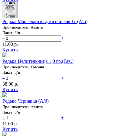
Редька Маргеланская, китайская 1г (А\б)
Производитель: Аэлита
Пакет: б/п
–
+
11.00 p.
Купить
Редька Целительница 1,0 гр.(Гав.)
Производитель: Гавриш
Пакет: ц/п
–
+
38.00 p.
Купить
Редька Чернавка (А/б)
Производитель: Аэлита
Пакет: б/п
–
+
11.00 p.
Купить