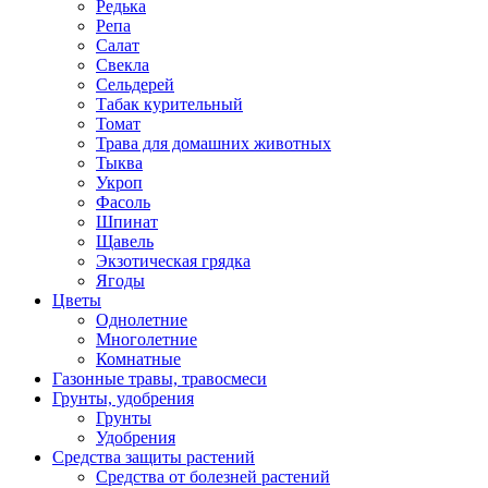
Редька
Репа
Салат
Свекла
Сельдерей
Табак курительный
Томат
Трава для домашних животных
Тыква
Укроп
Фасоль
Шпинат
Щавель
Экзотическая грядка
Ягоды
Цветы
Однолетние
Многолетние
Комнатные
Газонные травы, травосмеси
Грунты, удобрения
Грунты
Удобрения
Средства защиты растений
Средства от болезней растений