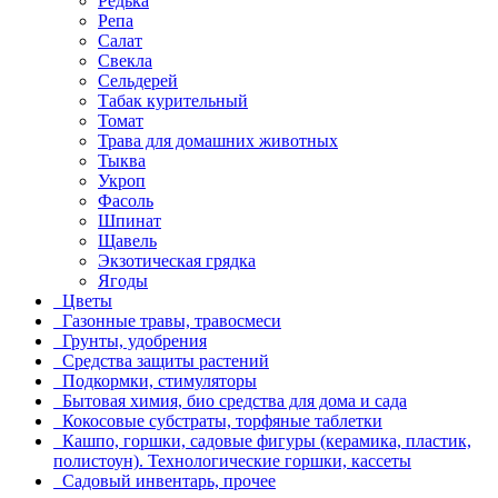
Редька
Репа
Салат
Свекла
Сельдерей
Табак курительный
Томат
Трава для домашних животных
Тыква
Укроп
Фасоль
Шпинат
Щавель
Экзотическая грядка
Ягоды
Цветы
Газонные травы, травосмеси
Грунты, удобрения
Средства защиты растений
Подкормки, стимуляторы
Бытовая химия, био средства для дома и сада
Кокосовые субстраты, торфяные таблетки
Кашпо, горшки, садовые фигуры (керамика, пластик,
полистоун). Технологические горшки, кассеты
Садовый инвентарь, прочее