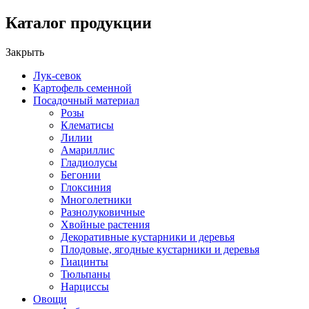
Каталог продукции
Закрыть
Лук-севок
Картофель семенной
Посадочный материал
Розы
Клематисы
Лилии
Амариллис
Гладиолусы
Бегонии
Глоксиния
Многолетники
Разнолуковичные
Хвойные растения
Декоративные кустарники и деревья
Плодовые, ягодные кустарники и деревья
Гиацинты
Тюльпаны
Нарциссы
Овощи