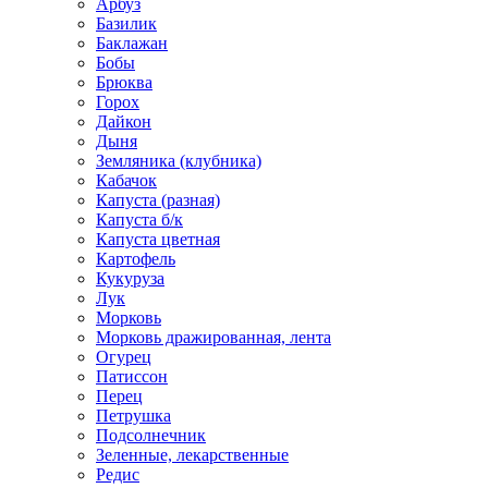
Арбуз
Базилик
Баклажан
Бобы
Брюква
Горох
Дайкон
Дыня
Земляника (клубника)
Кабачок
Капуста (разная)
Капуста б/к
Капуста цветная
Картофель
Кукуруза
Лук
Морковь
Морковь дражированная, лента
Огурец
Патиссон
Перец
Петрушка
Подсолнечник
Зеленные, лекарственные
Редис