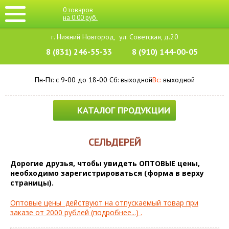
0
товаров
на
0.00
руб.
г. Нижний Новгород,
ул. Советская, д.20
8 (831) 246-55-33
8 (910) 144-00-05
Пн-Пт: с 9-00 до 18-00
Cб: выходной
Вс:
выходной
КАТАЛОГ ПРОДУКЦИИ
СЕЛЬДЕРЕЙ
Дорогие друзья, чтобы увидеть ОПТОВЫЕ цены,
необходимо зарегистрироваться (форма в верху
страницы).
Оптовые цены действуют на отпускаемый товар при
заказе от 2000 рублей (подробнее...) .