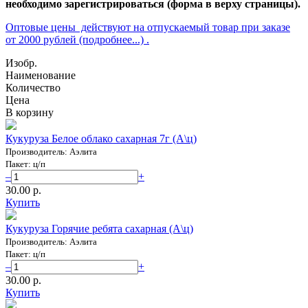
необходимо зарегистрироваться (форма в верху страницы).
Оптовые цены действуют на отпускаемый товар при заказе
от 2000 рублей (подробнее...) .
Изобр.
Наименование
Количество
Цена
В корзину
Кукуруза Белое облако сахарная 7г (А\ц)
Производитель: Аэлита
Пакет: ц/п
–
+
30.00 p.
Купить
Кукуруза Горячие ребята сахарная (А\ц)
Производитель: Аэлита
Пакет: ц/п
–
+
30.00 p.
Купить