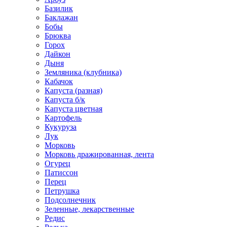
Базилик
Баклажан
Бобы
Брюква
Горох
Дайкон
Дыня
Земляника (клубника)
Кабачок
Капуста (разная)
Капуста б/к
Капуста цветная
Картофель
Кукуруза
Лук
Морковь
Морковь дражированная, лента
Огурец
Патиссон
Перец
Петрушка
Подсолнечник
Зеленные, лекарственные
Редис