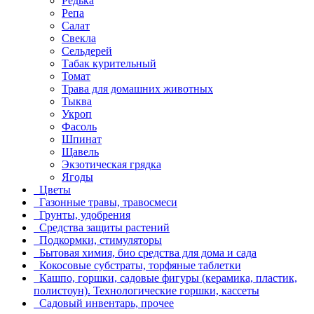
Редька
Репа
Салат
Свекла
Сельдерей
Табак курительный
Томат
Трава для домашних животных
Тыква
Укроп
Фасоль
Шпинат
Щавель
Экзотическая грядка
Ягоды
Цветы
Газонные травы, травосмеси
Грунты, удобрения
Средства защиты растений
Подкормки, стимуляторы
Бытовая химия, био средства для дома и сада
Кокосовые субстраты, торфяные таблетки
Кашпо, горшки, садовые фигуры (керамика, пластик,
полистоун). Технологические горшки, кассеты
Садовый инвентарь, прочее