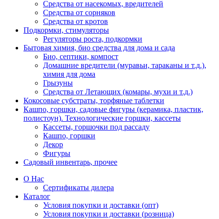
Средства от насекомых, вредителей
Средства от сорняков
Средства от кротов
Подкормки, стимуляторы
Регуляторы роста, подкормки
Бытовая химия, био средства для дома и сада
Био, септики, компост
Домашние вредители (муравьи, тараканы и т.д.),
химия для дома
Грызуны
Средства от Летающих (комары, мухи и т.д.)
Кокосовые субстраты, торфяные таблетки
Кашпо, горшки, садовые фигуры (керамика, пластик,
полистоун). Технологические горшки, кассеты
Кассеты, горшочки под рассаду
Кашпо, горшки
Декор
Фигуры
Садовый инвентарь, прочее
О Нас
Сертификаты дилера
Каталог
Условия покупки и доставки (опт)
Условия покупки и доставки (розница)