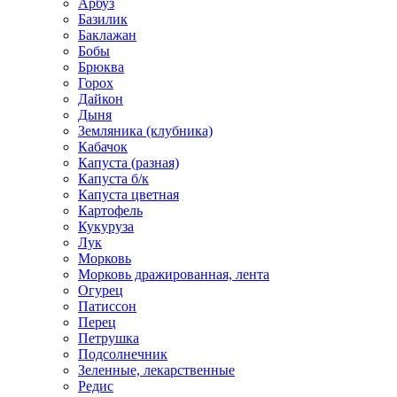
Арбуз
Базилик
Баклажан
Бобы
Брюква
Горох
Дайкон
Дыня
Земляника (клубника)
Кабачок
Капуста (разная)
Капуста б/к
Капуста цветная
Картофель
Кукуруза
Лук
Морковь
Морковь дражированная, лента
Огурец
Патиссон
Перец
Петрушка
Подсолнечник
Зеленные, лекарственные
Редис