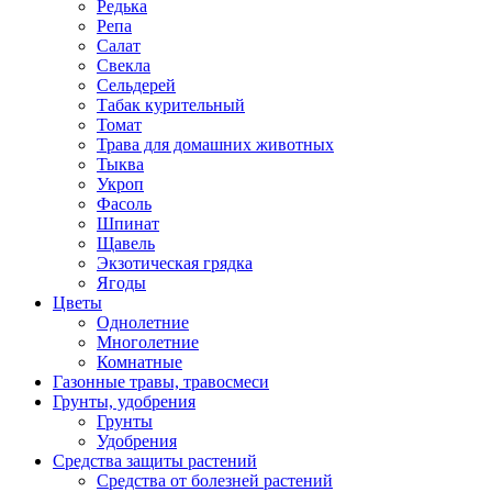
Редька
Репа
Салат
Свекла
Сельдерей
Табак курительный
Томат
Трава для домашних животных
Тыква
Укроп
Фасоль
Шпинат
Щавель
Экзотическая грядка
Ягоды
Цветы
Однолетние
Многолетние
Комнатные
Газонные травы, травосмеси
Грунты, удобрения
Грунты
Удобрения
Средства защиты растений
Средства от болезней растений