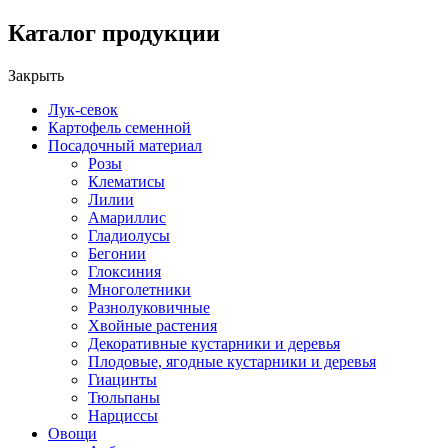
Каталог продукции
Закрыть
Лук-севок
Картофель семенной
Посадочный материал
Розы
Клематисы
Лилии
Амариллис
Гладиолусы
Бегонии
Глоксиния
Многолетники
Разнолуковичные
Хвойные растения
Декоративные кустарники и деревья
Плодовые, ягодные кустарники и деревья
Гиацинты
Тюльпаны
Нарциссы
Овощи