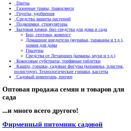
Цветы
Газонные травы, травосмеси
Грунты, удобрения
Средства защиты растений
Подкормки, стимуляторы
Бытовая химия, био средства для дома и сада
Био, септики, компост
Домашние вредители (муравьи, тараканы и т.д.),
химия для дома
Грызуны
Средства от Летающих (комары, мухи и т.д.)
Кокосовые субстраты, торфяные таблетки
Кашпо, горшки, садовые фигуры (керамика, пластик,
полистоун). Технологические горшки, кассеты
Садовый инвентарь, прочее
Оптовая продажа семян и товаров для
сада
...и много всего другого!
Фирменный питомник садовой