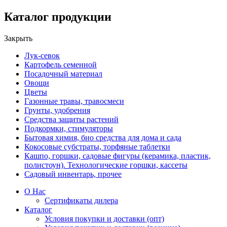
Каталог продукции
Закрыть
Лук-севок
Картофель семенной
Посадочный материал
Овощи
Цветы
Газонные травы, травосмеси
Грунты, удобрения
Средства защиты растений
Подкормки, стимуляторы
Бытовая химия, био средства для дома и сада
Кокосовые субстраты, торфяные таблетки
Кашпо, горшки, садовые фигуры (керамика, пластик,
полистоун). Технологические горшки, кассеты
Садовый инвентарь, прочее
О Нас
Сертификаты дилера
Каталог
Условия покупки и доставки (опт)