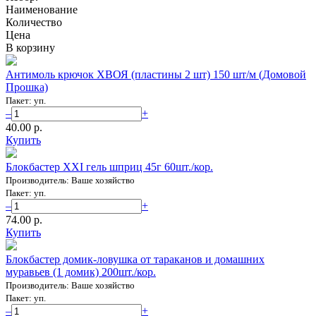
Наименование
Количество
Цена
В корзину
Антимоль крючок ХВОЯ (пластины 2 шт) 150 шт/м (Домовой
Прошка)
Пакет: уп.
–
+
40.00 p.
Купить
Блокбастер XXI гель шприц 45г 60шт./кор.
Производитель: Ваше хозяйство
Пакет: уп.
–
+
74.00 p.
Купить
Блокбастер домик-ловушка от тараканов и домашних
муравьев (1 домик) 200шт./кор.
Производитель: Ваше хозяйство
Пакет: уп.
–
+