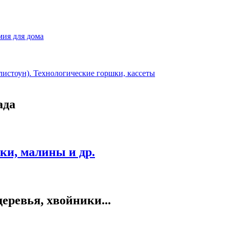
мия для дома
листоун). Технологические горшки, кассеты
ада
и, малины и др.
еревья, хвойники...