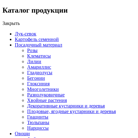
Каталог продукции
Закрыть
Лук-севок
Картофель семенной
Посадочный материал
Розы
Клематисы
Лилии
Амариллис
Гладиолусы
Бегонии
Глоксиния
Многолетники
Разнолуковичные
Хвойные растения
Декоративные кустарники и деревья
Плодовые, ягодные кустарники и деревья
Гиацинты
Тюльпаны
Нарциссы
Овощи