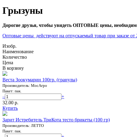
Грызуны
Дорогие друзья, чтобы увидеть ОПТОВЫЕ цены, необходимо
Оптовые цены действуют на отпускаемый товар при заказе от 20
Изобр.
Наименование
Количество
Цена
В корзину
Веста Зоокумарин 100гр. (гранулы)
Производитель: МосАгро
Пакет: пак.
–
+
32.00 p.
Купить
Зарит Истребитель ТриКота тесто брикеты (100 гр)
Производитель: ЛЕТТО
Пакет: пак.
–
+