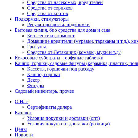
Средства от насекомых, вредителей
Средства от сорняков
Средства от кротов
Подкормки, стимуляторы
Регуляторы роста, подкормки
Бытовая химия, био средства для дома и сада
Био, септики, компост
Домашние вредители (муравьи, тараканы и т.д.), хи
Грызуны
Средства от Летающих (комары, мухи и т.д.)
Кокосовые субстраты, торфяные таблетки
Кашпо, горшки, садовые фигуры (керамика, пластик, пол
Кассеты, горшочки под рассаду
Кашпо, горшки
Декор
Фигуры
Садовый инвентарь, прочее
О Нас
Сертификаты дилера
Каталог
Условия покупки и доставки (опт)
Условия покупки и доставки (розница)
Цены
Новости