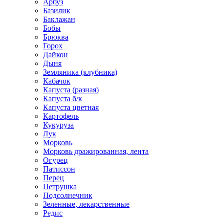
Арбуз
Базилик
Баклажан
Бобы
Брюква
Горох
Дайкон
Дыня
Земляника (клубника)
Кабачок
Капуста (разная)
Капуста б/к
Капуста цветная
Картофель
Кукуруза
Лук
Морковь
Морковь дражированная, лента
Огурец
Патиссон
Перец
Петрушка
Подсолнечник
Зеленные, лекарственные
Редис