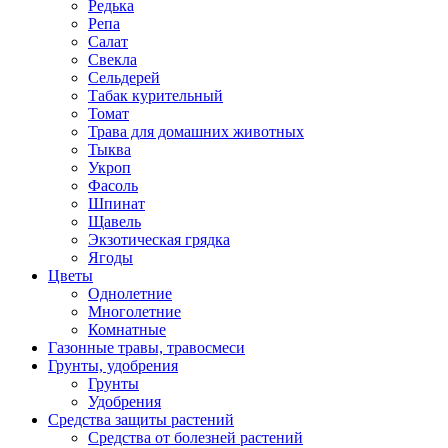
Редька
Репа
Салат
Свекла
Сельдерей
Табак курительный
Томат
Трава для домашних животных
Тыква
Укроп
Фасоль
Шпинат
Щавель
Экзотическая грядка
Ягоды
Цветы
Однолетние
Многолетние
Комнатные
Газонные травы, травосмеси
Грунты, удобрения
Грунты
Удобрения
Средства защиты растений
Средства от болезней растений