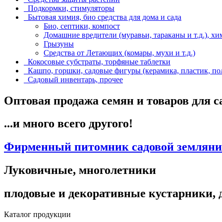
Подкормки, стимуляторы
Бытовая химия, био средства для дома и сада
Био, септики, компост
Домашние вредители (муравьи, тараканы и т.д.), хи
Грызуны
Средства от Летающих (комары, мухи и т.д.)
Кокосовые субстраты, торфяные таблетки
Кашпо, горшки, садовые фигуры (керамика, пластик, по
Садовый инвентарь, прочее
Оптовая продажа семян и товаров для с
...и много всего другого!
Фирменный питомник садовой земляник
Луковичные, многолетники
плодовые и декоративные кустарники, д
Каталог продукции