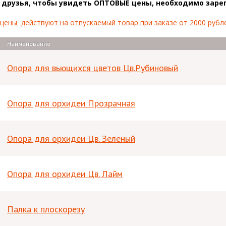
 друзья, чтобы увидеть ОПТОВЫЕ цены, необходимо зарег
ены действуют на отпускаемый товар при заказе от 2000 рублей 
Наименование
Опора для вьющихся цветов Цв.Рубиновый
Опора для орхидеи Прозрачная
Опора для орхидеи Цв. Зеленый
Опора для орхидеи Цв. Лайм
Палка к плоскорезу