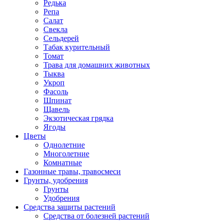
Редька
Репа
Салат
Свекла
Сельдерей
Табак курительный
Томат
Трава для домашних животных
Тыква
Укроп
Фасоль
Шпинат
Щавель
Экзотическая грядка
Ягоды
Цветы
Однолетние
Многолетние
Комнатные
Газонные травы, травосмеси
Грунты, удобрения
Грунты
Удобрения
Средства защиты растений
Средства от болезней растений