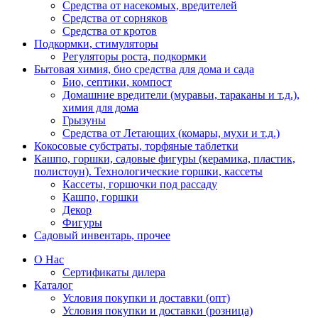
Средства от насекомых, вредителей
Средства от сорняков
Средства от кротов
Подкормки, стимуляторы
Регуляторы роста, подкормки
Бытовая химия, био средства для дома и сада
Био, септики, компост
Домашние вредители (муравьи, тараканы и т.д.),
химия для дома
Грызуны
Средства от Летающих (комары, мухи и т.д.)
Кокосовые субстраты, торфяные таблетки
Кашпо, горшки, садовые фигуры (керамика, пластик,
полистоун). Технологические горшки, кассеты
Кассеты, горшочки под рассаду
Кашпо, горшки
Декор
Фигуры
Садовый инвентарь, прочее
О Нас
Сертификаты дилера
Каталог
Условия покупки и доставки (опт)
Условия покупки и доставки (розница)