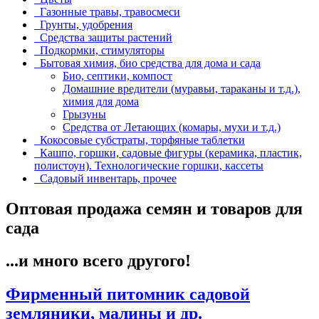
Газонные травы, травосмеси
Грунты, удобрения
Средства защиты растений
Подкормки, стимуляторы
Бытовая химия, био средства для дома и сада
Био, септики, компост
Домашние вредители (муравьи, тараканы и т.д.),
химия для дома
Грызуны
Средства от Летающих (комары, мухи и т.д.)
Кокосовые субстраты, торфяные таблетки
Кашпо, горшки, садовые фигуры (керамика, пластик,
полистоун). Технологические горшки, кассеты
Садовый инвентарь, прочее
Оптовая продажа семян и товаров для
сада
...и много всего другого!
Фирменный питомник садовой
земляники, малины и др.