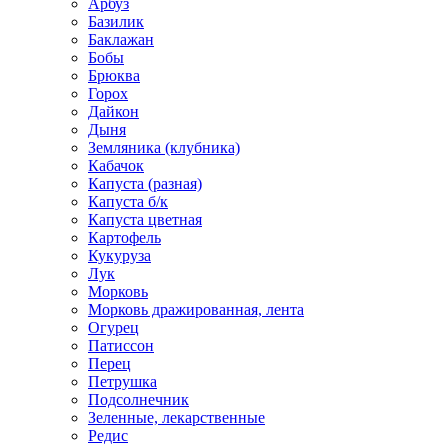
Арбуз
Базилик
Баклажан
Бобы
Брюква
Горох
Дайкон
Дыня
Земляника (клубника)
Кабачок
Капуста (разная)
Капуста б/к
Капуста цветная
Картофель
Кукуруза
Лук
Морковь
Морковь дражированная, лента
Огурец
Патиссон
Перец
Петрушка
Подсолнечник
Зеленные, лекарственные
Редис