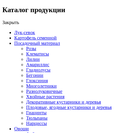
Каталог продукции
Закрыть
Лук-севок
Картофель семенной
Посадочный материал
Розы
Клематисы
Лилии
Амариллис
Гладиолусы
Бегонии
Глоксиния
Многолетники
Разнолуковичные
Хвойные растения
Декоративные кустарники и деревья
Плодовые, ягодные кустарники и деревья
Гиацинты
Тюльпаны
Нарциссы
Овощи